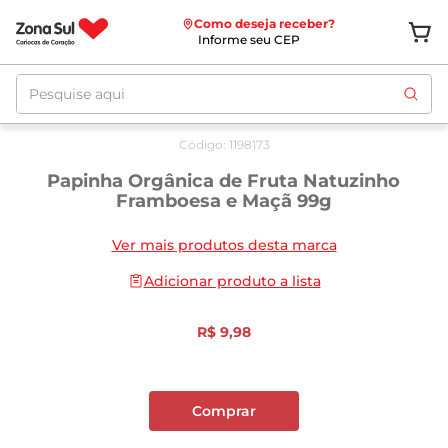
Como deseja receber?
Informe seu CEP
Pesquise aqui
Código
:
1198173
Papinha Orgânica de Fruta Natuzinho
Framboesa e Maçã 99g
Ver mais produtos desta marca
Adicionar produto a lista
R$
9
,
98
Comprar