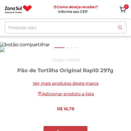
Como deseja receber?
0
Informe seu CEP
Pesquise aqui
Código
:
447005
Pão de Tortilha Original Rap10 297g
Ver mais produtos desta marca
Adicionar produto a lista
R$
16
,
78