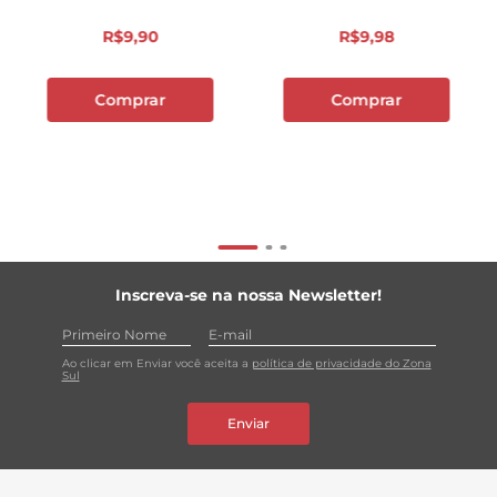
R$
9
,
90
R$
9
,
98
Comprar
Comprar
Inscreva-se na nossa Newsletter!
Ao clicar em Enviar você aceita a
política de privacidade do Zona
Sul
Enviar