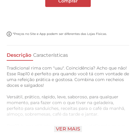
Comprar
*Preços no Site e App podem ser diferentes das Lojas Físicas.
Descrição
Características
Tradicional rima com "uau". Coincidência? Acho que não!
Esse Rap10 é perfeito pra quando você tá com vontade de
uma refeição prática e gostosa. Combina com recheios
doces e salgados!
Versátil, prático, rápido, leve, saboroso, para qualquer
momento, para fazer com o que tiver na geladeira,
perfeito para sanduíches, receitas para o café da manhã,
almoço, sobremesas, café da tarde e jantar.
Rap10 é uma atitude rápida, criativa e inteligente na sua
VER MAIS
rotina.