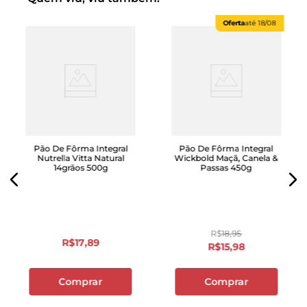
Oferta
até
18/08
Pão De Fôrma Integral
Pão De Fôrma Integral
Nutrella Vitta Natural
Wickbold Maçã, Canela &
14grãos 500g
Passas 450g
R$
18
,
95
R$
17
,
89
R$
15
,
98
Comprar
Comprar