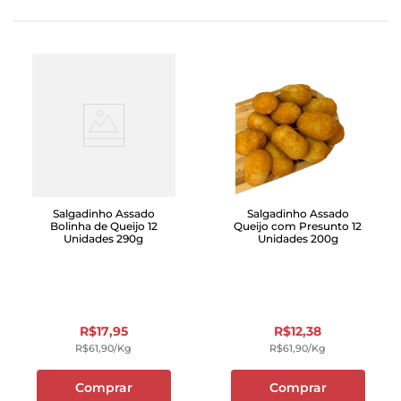
Salgadinho Assado
Salgadinho Assado
Bolinha de Queijo 12
Queijo com Presunto 12
Unidades 290g
Unidades 200g
R$
17
,
95
R$
12
,
38
R$
61
,
90
/kg
R$
61
,
90
/kg
Comprar
Comprar