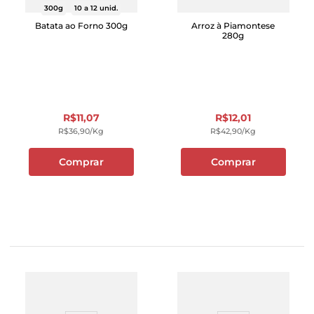
300g
10 a 12 unid.
Batata ao Forno 300g
Arroz à Piamontese
280g
R$
11
,
07
R$
12
,
01
R$
36
,
90
/kg
R$
42
,
90
/kg
Comprar
Comprar