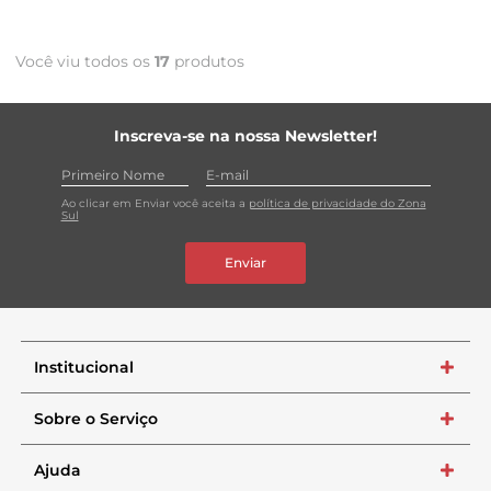
Você viu todos os
17
produtos
Inscreva-se na nossa Newsletter!
Ao clicar em Enviar você aceita a
política de privacidade do Zona
Sul
Enviar
Institucional
+
Sobre o Serviço
+
Ajuda
+