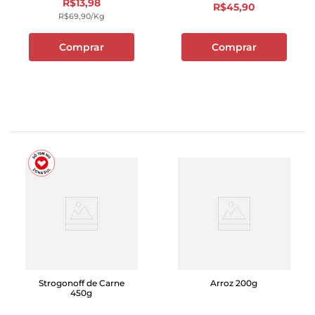
R$
13
,
98
R$
45
,
90
R$
69
,
90
/kg
Comprar
Comprar
Strogonoff de Carne
Arroz 200g
450g