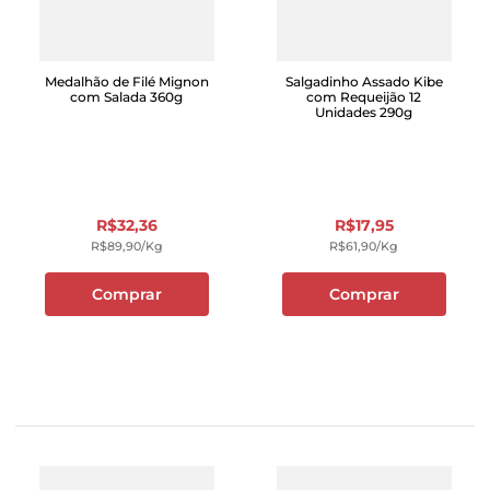
Medalhão de Filé Mignon
Salgadinho Assado Kibe
com Salada 360g
com Requeijão 12
Unidades 290g
R$
32
,
36
R$
17
,
95
R$
89
,
90
/kg
R$
61
,
90
/kg
Comprar
Comprar