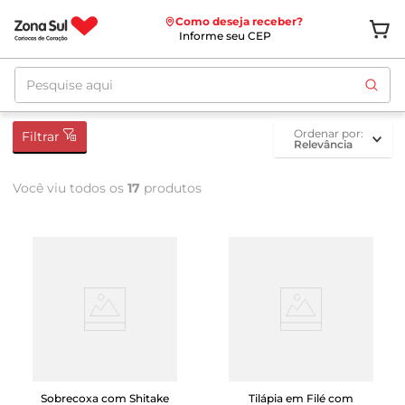
Como deseja receber?
Informe seu CEP
Pesquise aqui
ordenar por
Filtrar
Relevância
Você viu todos os
17
produtos
Sobrecoxa com Shitake
Tilápia em Filé com