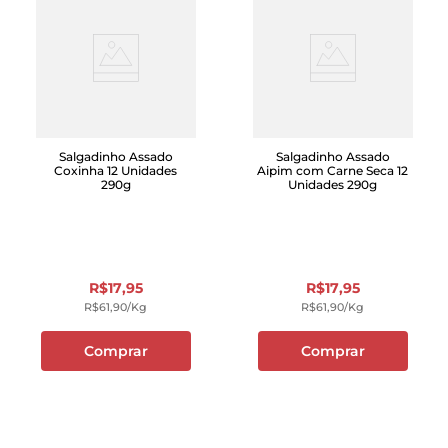
Salgadinho Assado
Salgadinho Assado
Coxinha 12 Unidades
Aipim com Carne Seca 12
290g
Unidades 290g
R$
17
,
95
R$
17
,
95
R$
61
,
90
/kg
R$
61
,
90
/kg
Comprar
Comprar