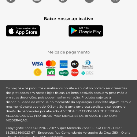
Baixe nosso aplicativo
Meios de pagamento
Os preços e os produtos visualizados no site e aplicativo podem ser diferentes
dos praticados em nossas lojas físicas. Os itens pesáveis possuem peso médio
em suas descrições, pois podem sofrer variação. Produtos sujeitos à
disponibilidade de estoque no momento da separação. Caso falte algum item, o
mesmo não será cobrado. O Zona Sul é uma empresa varejista e se reserva o
direito de não vender por atacado. A VENDA E O CONSUMO DE BEBIDAS
ALCOÓLICAS SÃO PROIBIDOS PARA MENORES DE 18 ANOS. BEBA COM
MODERAÇÃO.
Copyright© Zona Sul 1996 - 2017 Super Mercado Zona Sul S/A F1129 - CNPJ:
33.381.286/0023-67 - Endereço: Rua Comandante Vergueiro da Cruz, 380 - Olaria