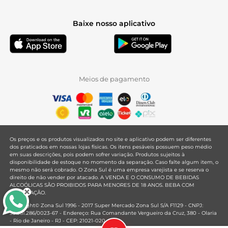
Baixe nosso aplicativo
Meios de pagamento
Os preços e os produtos visualizados no site e aplicativo podem ser diferentes
dos praticados em nossas lojas físicas. Os itens pesáveis possuem peso médio
em suas descrições, pois podem sofrer variação. Produtos sujeitos à
disponibilidade de estoque no momento da separação. Caso falte algum item, o
mesmo não será cobrado. O Zona Sul é uma empresa varejista e se reserva o
direito de não vender por atacado. A VENDA E O CONSUMO DE BEBIDAS
ALCOÓLICAS SÃO PROIBIDOS PARA MENORES DE 18 ANOS. BEBA COM
MODERAÇÃO.
Copyright© Zona Sul 1996 - 2017 Super Mercado Zona Sul S/A F1129 - CNPJ:
33.381.286/0023-67 - Endereço: Rua Comandante Vergueiro da Cruz, 380 - Olaria
- Rio de Janeiro - RJ - CEP: 21021-020