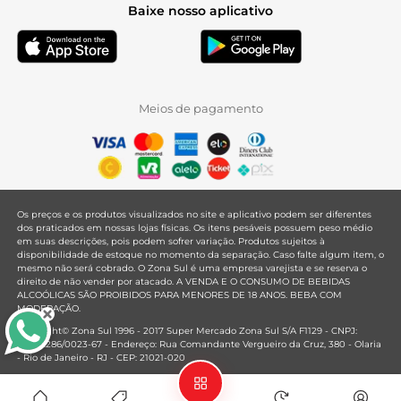
Baixe nosso aplicativo
Meios de pagamento
Os preços e os produtos visualizados no site e aplicativo podem ser diferentes
dos praticados em nossas lojas físicas. Os itens pesáveis possuem peso médio
em suas descrições, pois podem sofrer variação. Produtos sujeitos à
disponibilidade de estoque no momento da separação. Caso falte algum item, o
mesmo não será cobrado. O Zona Sul é uma empresa varejista e se reserva o
direito de não vender por atacado. A VENDA E O CONSUMO DE BEBIDAS
ALCOÓLICAS SÃO PROIBIDOS PARA MENORES DE 18 ANOS. BEBA COM
MODERAÇÃO.
Copyright© Zona Sul 1996 - 2017 Super Mercado Zona Sul S/A F1129 - CNPJ:
33.381.286/0023-67 - Endereço: Rua Comandante Vergueiro da Cruz, 380 - Olaria
- Rio de Janeiro - RJ - CEP: 21021-020
Mantido por