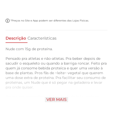
*Preços no Site e App podem ser diferentes das Lojas Físicas.
Descrição
Características
Nude com 15g de proteína.
Pensado pra atletas e não-atletas. Pra beber depois de
sacudir o esqueleto ou quando a barriga roncar. Feito pra
quem já consome bebida proteica e quer uma versão à
base de plantas. Pros fãs de ~leite~ vegetal que querem
uma dose extra de proteína. Pra facilitar seu consumo de
proteínas, um Nude que é só pegar na geladeira e levar
pra onde quiser.
Pronto pra chacoalhar e beber. Nada de leite, nada de
VER MAIS
soja. E o sabor? Tem gosto de gostoso.
De quebra, uma escolha sustentável e de baixo impacto