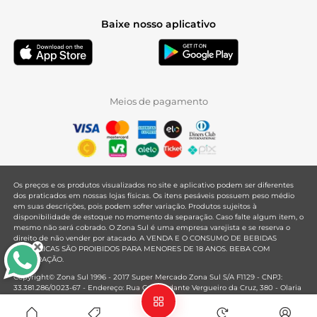
Baixe nosso aplicativo
Meios de pagamento
Os preços e os produtos visualizados no site e aplicativo podem ser diferentes
dos praticados em nossas lojas físicas. Os itens pesáveis possuem peso médio
em suas descrições, pois podem sofrer variação. Produtos sujeitos à
disponibilidade de estoque no momento da separação. Caso falte algum item, o
mesmo não será cobrado. O Zona Sul é uma empresa varejista e se reserva o
direito de não vender por atacado. A VENDA E O CONSUMO DE BEBIDAS
ALCOÓLICAS SÃO PROIBIDOS PARA MENORES DE 18 ANOS. BEBA COM
MODERAÇÃO.
Copyright© Zona Sul 1996 - 2017 Super Mercado Zona Sul S/A F1129 - CNPJ:
33.381.286/0023-67 - Endereço: Rua Comandante Vergueiro da Cruz, 380 - Olaria
- Rio de Janeiro - RJ - CEP: 21021-020
Mantido por