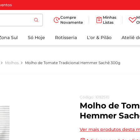
ventos
Compre
Minhas
M
Novamente
Listas
O
TERMOS MAIS
Zona Sul
Só Hoje
BUSCADOS
Rotisseria
L'or & Pilão
Ateliê 
1
º
cafe
2
º
papel higienico
Molhos
Molho de Tomate Tradicional Hemmer Sachê 300g
3
º
manteiga
4
º
iogurte
5
º
detergente
Código
:
1092510
6
º
azeite
Molho de Toma
7
º
leite
Hemmer Sach
8
º
biscoito
Ver mais produtos desta 
9
º
chocolate