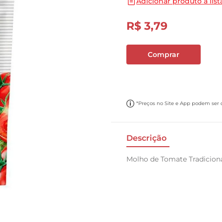
Adicionar produto a list
10
º
papel toalha
R$
3
,
79
Comprar
*Preços no Site e App podem ser di
Descrição
Molho de Tomate Tradicio