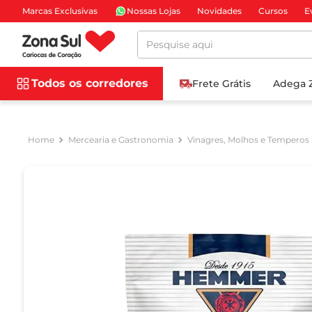
Marcas Exclusivas
Nossas Lojas
Novidades
Cursos
E
Pesquise aqui
Todos os corredores
Frete Grátis
Adega 
Mercearia e Gastronomia
Vinagres, Molhos e Temperos