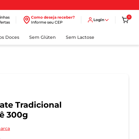
inhas
Como deseja receber?
0
Login
fertas
Informe seu CEP
dos Doces
Sem Glúten
Sem Lactose
te Tradicional
ê 300g
marca