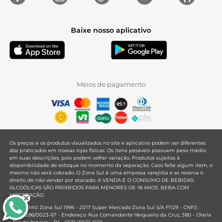
Baixe nosso aplicativo
Meios de pagamento
Os preços e os produtos visualizados no site e aplicativo podem ser diferentes
dos praticados em nossas lojas físicas. Os itens pesáveis possuem peso médio
em suas descrições, pois podem sofrer variação. Produtos sujeitos à
disponibilidade de estoque no momento da separação. Caso falte algum item, o
mesmo não será cobrado. O Zona Sul é uma empresa varejista e se reserva o
direito de não vender por atacado. A VENDA E O CONSUMO DE BEBIDAS
ALCOÓLICAS SÃO PROIBIDOS PARA MENORES DE 18 ANOS. BEBA COM
MODERAÇÃO.
Copyright© Zona Sul 1996 - 2017 Super Mercado Zona Sul S/A F1129 - CNPJ:
33.381.286/0023-67 - Endereço: Rua Comandante Vergueiro da Cruz, 380 - Olaria