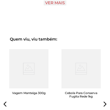
VER MAIS
80g de vagem francesa limpa cortada em cubos
80g de chuchu descascado cortado em cubos
2 dentes de alho sem casca aprox. 20g
10g de raiz de cúrcuma ou gengibre
Quem viu, viu também:
3g de salsinha
3g de cebolinha
3g de tomilho
3g de alecrim
1 folha de louro
Quasi Pronto
é uma
linha exclusiva
Zona Sul pensada
Vagem Manteiga 300g
Cebola Para Conserva
para quem procura por praticidade aliada à alimentação
Fugita Rede 1kg
saudável. São
legumes
,
frutas
e
verduras
higienizados e
prontos, tanto para consumo imediato quanto para
cozinhar, abrangendo os dois lados da moeda dos novos