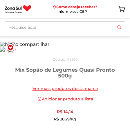
Como deseja receber?
Informe seu CEP
Pesquise aqui
Código
:
48933
Mix Sopão de Legumes Quasi Pronto
500g
Ver mais produtos desta marca
Adicionar produto a lista
R$
14
,
14
R$
28
,
29
/kg