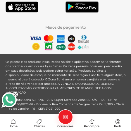
Meios de pagamento
Os preços e os produtos visualizados no site e aplicativo podem ser diferentes
dos praticados em nossas lojas físicas. Os itens pesáveis possuem peso médio
em suas descrições, pois podem sofrer variação. Produtos sujeitos à
disponibilidade de estoque no momento da separação. Caso falte algum item, o
mesmo não será cobrado. O Zona Sul é uma empresa varejista e se reserva o
direito de não vender por atacado. A VENDA E O CONSUMO DE BEBIDAS
ALCOÓLICAS SÃO PROIBIDOS PARA MENORES DE 18 ANOS. BEBA COM
MODERAÇÃO.
Copyright© Zona Sul 1996 - 2017 Super Mercado Zona Sul S/A F1129 - CNPJ:
33.381.286/0023-67 - Endereço: Rua Comandante Vergueiro da Cruz, 380 - Olaria
- Rio de Janeiro - RJ - CEP: 21021-020
Mantido por
Home
Ofertas
Corredores
Recompre
Perfil