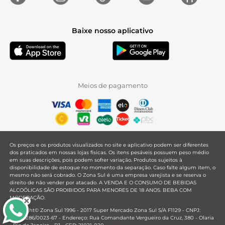
Baixe nosso aplicativo
Meios de pagamento
Os preços e os produtos visualizados no site e aplicativo podem ser diferentes
dos praticados em nossas lojas físicas. Os itens pesáveis possuem peso médio
em suas descrições, pois podem sofrer variação. Produtos sujeitos à
disponibilidade de estoque no momento da separação. Caso falte algum item, o
mesmo não será cobrado. O Zona Sul é uma empresa varejista e se reserva o
direito de não vender por atacado. A VENDA E O CONSUMO DE BEBIDAS
ALCOÓLICAS SÃO PROIBIDOS PARA MENORES DE 18 ANOS. BEBA COM
MODERAÇÃO.
Copyright© Zona Sul 1996 - 2017 Super Mercado Zona Sul S/A F1129 - CNPJ:
33.381.286/0023-67 - Endereço: Rua Comandante Vergueiro da Cruz, 380 - Olaria