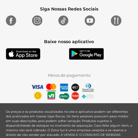
Siga Nossas Redes Sociais
Baixe nosso aplicativo
Meios de pagamento
Os preços e os produtos visualizados no site e aplicativo podem ser diferentes
dos praticados em nossas lojas físicas. Os itens pesáveis possuem peso médio
em suas descrições, pois podem sofrer variação. Produtos sujeitos à
disponibilidade de estoque no momento da separação. Caso falte algum item, o
mesmo não será cobrado. O Zona Sul é uma empresa varejista e se reserva o
direito de não vender por atacado. A VENDA E O CONSUMO DE BEBIDAS