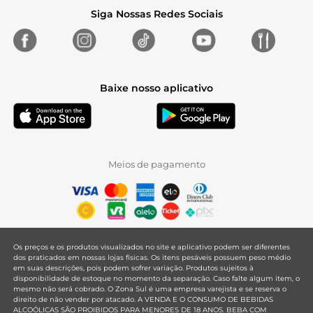
Siga Nossas Redes Sociais
Baixe nosso aplicativo
Meios de pagamento
Os preços e os produtos visualizados no site e aplicativo podem ser diferentes
dos praticados em nossas lojas físicas. Os itens pesáveis possuem peso médio
em suas descrições, pois podem sofrer variação. Produtos sujeitos à
disponibilidade de estoque no momento da separação. Caso falte algum item, o
mesmo não será cobrado. O Zona Sul é uma empresa varejista e se reserva o
direito de não vender por atacado. A VENDA E O CONSUMO DE BEBIDAS
ALCOÓLICAS SÃO PROIBIDOS PARA MENORES DE 18 ANOS. BEBA COM