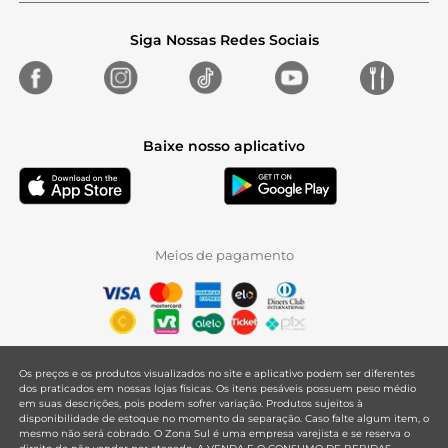
Siga Nossas Redes Sociais
Baixe nosso aplicativo
Meios de pagamento
Os preços e os produtos visualizados no site e aplicativo podem ser diferentes
dos praticados em nossas lojas físicas. Os itens pesáveis possuem peso médio
em suas descrições, pois podem sofrer variação. Produtos sujeitos à
disponibilidade de estoque no momento da separação. Caso falte algum item, o
mesmo não será cobrado. O Zona Sul é uma empresa varejista e se reserva o