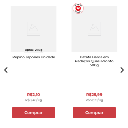
Aprox. 250g
Pepino Japones Unidade
Batata Baroa em
Pedaços Quasi Pronto
500g
R$
2
,
10
R$
25
,
99
R$
8
,
40
/kg
R$
51
,
99
/kg
Comprar
Comprar