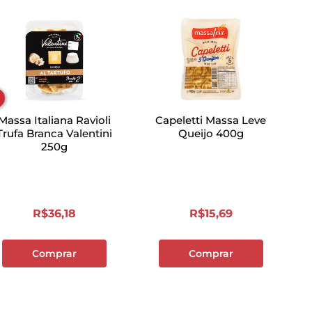
Massa Italiana Ravioli
Capeletti Massa Leve
Trufa Branca Valentini
Queijo 400g
250g
R$
36
,
18
R$
15
,
69
Comprar
Comprar