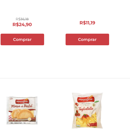
10
º
carne moida
R$
36
,
18
R$
11
,
19
R$
24
,
90
Comprar
Comprar