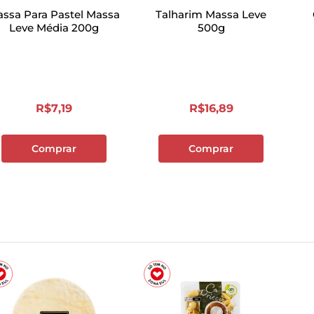
ssa Para Pastel Massa
Talharim Massa Leve
Leve Média 200g
500g
R$
7
,
19
R$
16
,
89
Comprar
Comprar