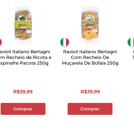
avioli Italiano Bertagni
Ravioli Italiano Bertagni
m Recheio de Ricota e
Com Recheio De
Espinafre Pacote 250g
Muçarela De Búfala 250g
R$
39
,
99
R$
39
,
99
Comprar
Comprar