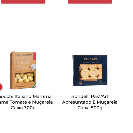
occhi Italiano Mamma
Rondelli Past'Art
ma Tomate e Muçarela
Apresuntado E Muçarela
Caixa 300g
Caixa 500g