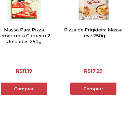
Massa Para Pizza
Pizza de Frigideira Massa
Semipronta Carneiro 2
Leve 250g
Unidades 250g
R$
11
,
19
R$
17
,
29
Comprar
Comprar