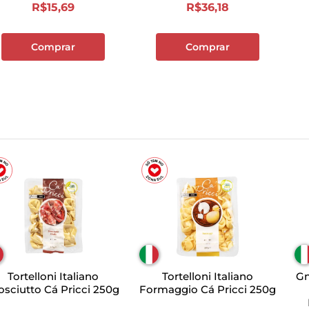
R$
15
,
69
R$
36
,
18
Comprar
Comprar
Tortelloni Italiano
Tortelloni Italiano
Gn
osciutto Cá Pricci 250g
Formaggio Cá Pricci 250g