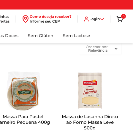
inhas
Como deseja receber?
0
Login
fertas
Informe seu CEP
dos Doces
Sem Glúten
Sem Lactose
ordenar por
Relevância
Massa Para Pastel
Massa de Lasanha Direto
arneiro Pequena 400g
ao Forno Massa Leve
500g