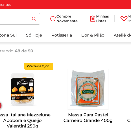
ventos
Compre
Minhas
M
Novamente
Listas
O
TERMOS MAIS
Zona Sul
Só Hoje
BUSCADOS
Rotisseria
L'or & Pilão
Ateliê 
1
º
cafe
trando
48 de 50
2
º
iogurte
3
º
papel higienico
Oferta
até
11/08
4
º
manteiga
5
º
azeite
6
º
detergente
7
º
leite
ssa Italiana Mezzelune
Massa Para Pastel
8
º
biscoito
Abóbora e Queijo
Carneiro Grande 400g
C
Valentini 250g
9
º
chocolate