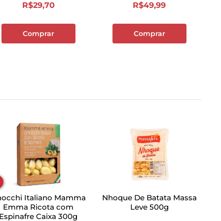
R$
29
,
70
R$
49
,
99
Comprar
Comprar
occhi Italiano Mamma
Nhoque De Batata Massa
Emma Ricota com
Leve 500g
Espinafre Caixa 300g