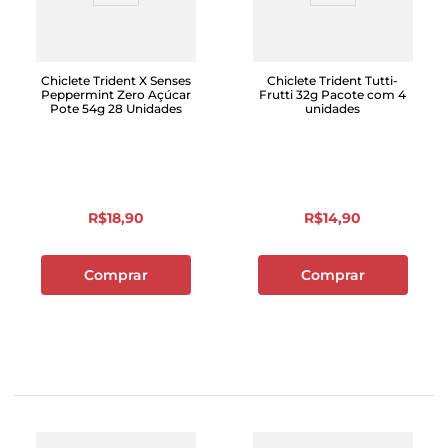
Chiclete Trident X Senses
Chiclete Trident Tutti-
Peppermint Zero Açúcar
Frutti 32g Pacote com 4
Pote 54g 28 Unidades
unidades
R$
18
,
90
R$
14
,
90
Comprar
Comprar