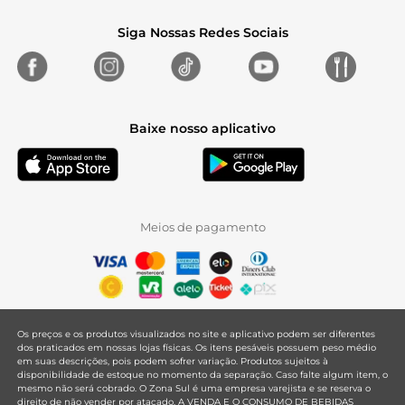
Siga Nossas Redes Sociais
Baixe nosso aplicativo
Meios de pagamento
Os preços e os produtos visualizados no site e aplicativo podem ser diferentes
dos praticados em nossas lojas físicas. Os itens pesáveis possuem peso médio
em suas descrições, pois podem sofrer variação. Produtos sujeitos à
disponibilidade de estoque no momento da separação. Caso falte algum item, o
mesmo não será cobrado. O Zona Sul é uma empresa varejista e se reserva o
direito de não vender por atacado. A VENDA E O CONSUMO DE BEBIDAS