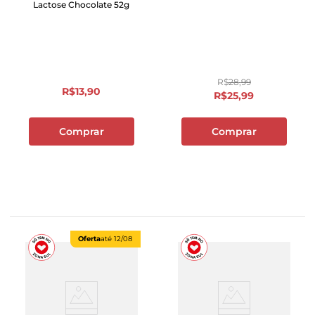
Lactose Chocolate 52g
R$
28
,
99
R$
13
,
90
R$
25
,
99
Comprar
Comprar
Oferta
até
12/08