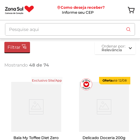
Como deseja receber?
Informe seu CEP
Pesquise aqui
ordenar por
Filtrar
Relevância
Mostrando
48 de 74
Exclusivo Site/App
Oferta
até
12/08
Bala My Toffee Diet Zero
Delicado Doceria 200g