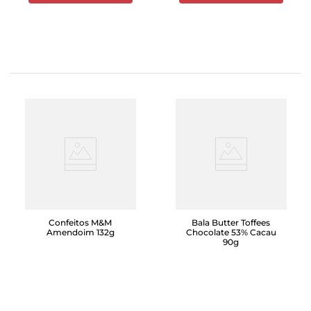
Confeitos M&M
Bala Butter Toffees
Amendoim 132g
Chocolate 53% Cacau
90g