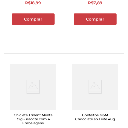
R$
18
,
99
R$
7
,
89
Comprar
Comprar
Chiclete Trident Menta
Confeitos M&M
32g - Pacote com 4
Chocolate ao Leite 40g
Embalagens