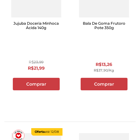
Jujuba Doceria Minhoca
Bala De Goma Frutoro
Ácida 140g
Pote 350g
R$
23
,
99
R$
13
,
26
R$
21
,
99
R$
37
,
90
/kg
Comprar
Comprar
Oferta
até
12/08