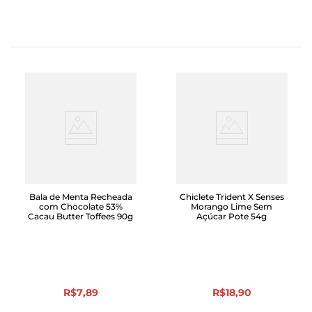
Bala de Menta Recheada
Chiclete Trident X Senses
com Chocolate 53%
Morango Lime Sem
Cacau Butter Toffees 90g
Açúcar Pote 54g
R$
7
,
89
R$
18
,
90