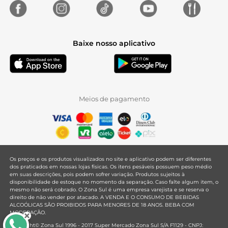
Baixe nosso aplicativo
Meios de pagamento
Os preços e os produtos visualizados no site e aplicativo podem ser diferentes
dos praticados em nossas lojas físicas. Os itens pesáveis possuem peso médio
em suas descrições, pois podem sofrer variação. Produtos sujeitos à
disponibilidade de estoque no momento da separação. Caso falte algum item, o
mesmo não será cobrado. O Zona Sul é uma empresa varejista e se reserva o
direito de não vender por atacado. A VENDA E O CONSUMO DE BEBIDAS
ALCOÓLICAS SÃO PROIBIDOS PARA MENORES DE 18 ANOS. BEBA COM
MODERAÇÃO.
Copyright© Zona Sul 1996 - 2017 Super Mercado Zona Sul S/A F1129 - CNPJ: