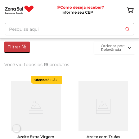
Como deseja receber?
Informe seu CEP
Pesquise aqui
ordenar por
Filtrar
Relevância
Você viu todos os
19
produtos
Oferta
até
12/08
Azeite Extra Virgem
Azeite com Trufas