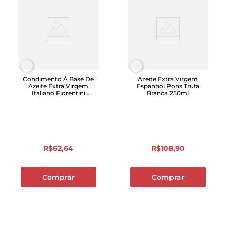
Condimento À Base De
Azeite Extra Virgem
Azeite Extra Virgem
Espanhol Pons Trufa
Italiano Fiorentini
Branca 250ml
Firenze Trufa 250ml
R$
62
,
64
R$
108
,
90
Comprar
Comprar