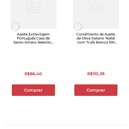
Azeite Extravirgem
Condimento de Azeite
Português Casa de
de Oliva Italiano Tealdi
Santo Amaro Selection
com Trufa Branca 100
500ml
mL
R$
86
,
40
R$
110
,
38
Comprar
Comprar