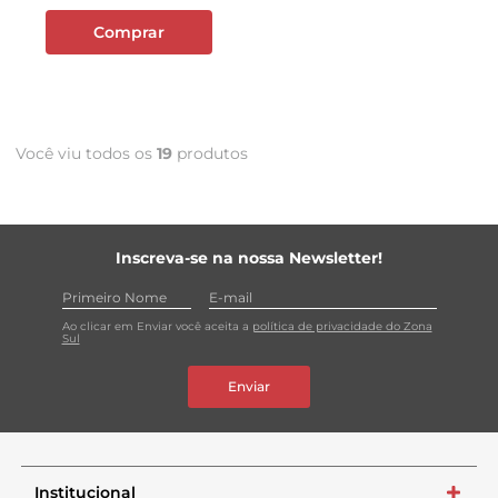
Comprar
Você viu todos os
19
produtos
Inscreva-se na nossa Newsletter!
Ao clicar em Enviar você aceita a
política de privacidade do Zona
Sul
Enviar
Institucional
+