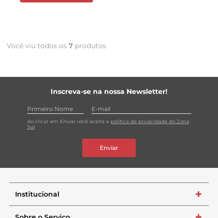
Você viu todos os
7
produtos
Inscreva-se na nossa Newsletter!
Ao clicar em Enviar você aceita a
política de privacidade do Zona
Sul
Enviar
Institucional
+
Sobre o Serviço