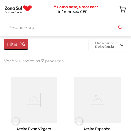
Como deseja receber?
Informe seu CEP
Pesquise aqui
ordenar por
Filtrar
Relevância
Você viu todos os
7
produtos
Azeite Extra Virgem
Azeite Espanhol