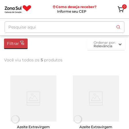
Como deseja receber?
0
Informe seu CEP
Pesquise aqui
ordenar por
Filtrar
Relevância
Você viu todos os
5
produtos
Azeite Extravirgem
Azeite Extravirgem