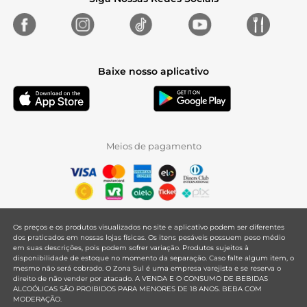
Baixe nosso aplicativo
Meios de pagamento
Os preços e os produtos visualizados no site e aplicativo podem ser diferentes
dos praticados em nossas lojas físicas. Os itens pesáveis possuem peso médio
em suas descrições, pois podem sofrer variação. Produtos sujeitos à
disponibilidade de estoque no momento da separação. Caso falte algum item, o
mesmo não será cobrado. O Zona Sul é uma empresa varejista e se reserva o
direito de não vender por atacado. A VENDA E O CONSUMO DE BEBIDAS
ALCOÓLICAS SÃO PROIBIDOS PARA MENORES DE 18 ANOS. BEBA COM
MODERAÇÃO.