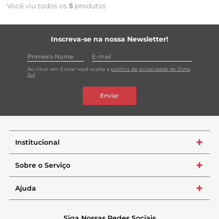
Você viu todos os
5
produtos
Inscreva-se na nossa Newsletter!
Ao clicar em Enviar você aceita a
política de privacidade do Zona
Sul
Enviar
Institucional
+
Sobre o Serviço
+
Ajuda
+
Siga Nossas Redes Sociais