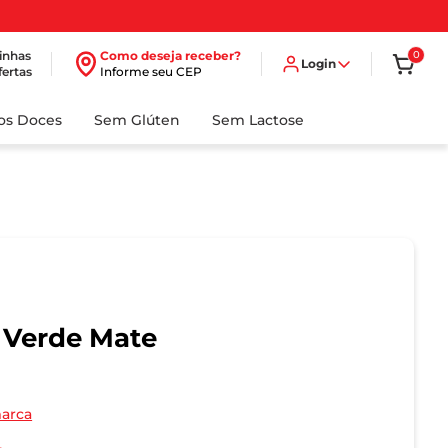
inhas
Como deseja receber?
0
Login
fertas
Informe seu CEP
dos Doces
Sem Glúten
Sem Lactose
 Verde Mate
marca