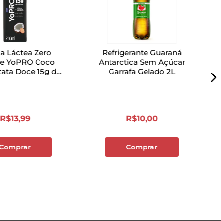
a Láctea Zero
Refrigerante Guaraná
se YoPRO Coco
Antarctica Sem Açúcar
ata Doce 15g de
Garrafa Gelado 2L
na Gelada 250ml
R$
13
,
99
R$
10
,
00
Comprar
Comprar