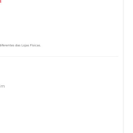
a
ferentes das Lojas Físicas.
im