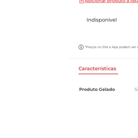
Adicionar produto a list
10
º
papel toalha
Indisponível
*Preços no Site e App podem ser di
Características
Produto Gelado
S