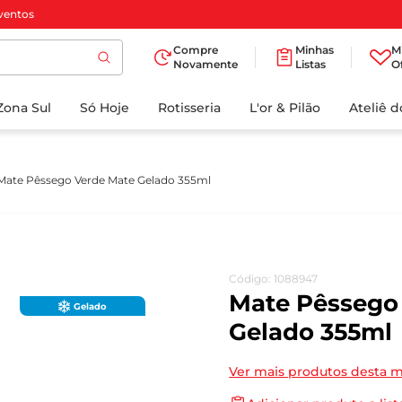
ventos
Compre
Minhas
M
Novamente
Listas
O
TERMOS MAIS
Zona Sul
Só Hoje
BUSCADOS
Rotisseria
L'or & Pilão
Ateliê 
1
º
cafe
2
º
papel higienico
Mate Pêssego Verde Mate Gelado 355ml
3
º
manteiga
4
º
iogurte
5
º
detergente
Código
:
1088947
6
º
azeite
Mate Pêssego
Gelado
7
º
leite
Gelado 355ml
8
º
biscoito
Ver mais produtos desta 
9
º
chocolate