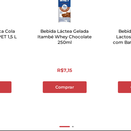
ca Cola
Bebida Láctea Gelada
Bebid
ET 1,5 L
Itambé Whey Chocolate
Lacto
250ml
com Bat
Proteí
R$
7
,
15
Comprar