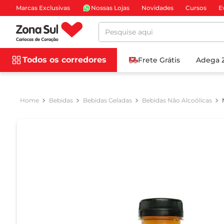
Marcas Exclusivas
Nossas Lojas
Novidades
Cursos
E
Pesquise aqui
Todos os corredores
Frete Grátis
Adega 
Bebidas
Bebidas Geladas
Bebidas Não Alcoólicas