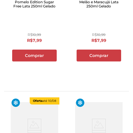
Pomelo Edition Sugar
Melão e Maracujá Lata
Free Lata 250ml Gelado
250ml Gelado
R$
10
,
99
R$
10
,
99
R$
7
,
99
R$
7
,
99
Comprar
Comprar
Oferta
até
10/08