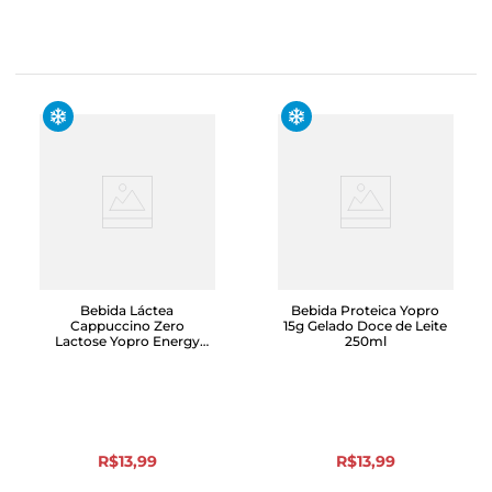
Bebida Láctea
Bebida Proteica Yopro
Cappuccino Zero
15g Gelado Doce de Leite
Lactose Yopro Energy
250ml
Boost Gelado Caixa
250ml
R$
13
,
99
R$
13
,
99