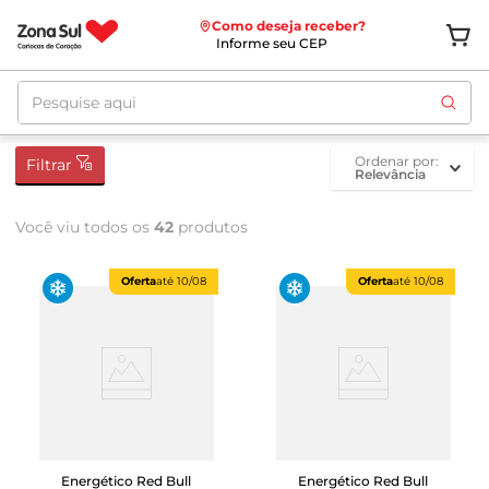
Como deseja receber?
Informe seu CEP
Pesquise aqui
ordenar por
Filtrar
Relevância
Você viu todos os
42
produtos
Oferta
até
10/08
Oferta
até
10/08
Energético Red Bull
Energético Red Bull