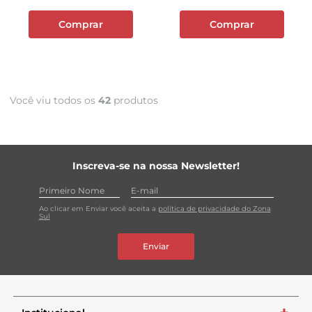
Comprar
Comprar
Você viu todos os
42
produtos
Inscreva-se na nossa Newsletter!
Ao clicar em Enviar você aceita a
política de privacidade do Zona
Sul
Enviar