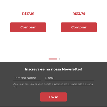
R$
17
,
91
R$
13
,
79
Comprar
Comprar
Inscreva-se na nossa Newsletter!
Ao clicar em Enviar você aceita a
política de privacidade do Zona
Sul
Enviar