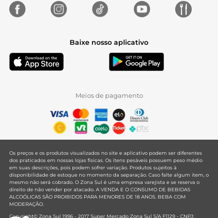
Baixe nosso aplicativo
Meios de pagamento
Os preços e os produtos visualizados no site e aplicativo podem ser diferentes
dos praticados em nossas lojas físicas. Os itens pesáveis possuem peso médio
em suas descrições, pois podem sofrer variação. Produtos sujeitos à
disponibilidade de estoque no momento da separação. Caso falte algum item, o
mesmo não será cobrado. O Zona Sul é uma empresa varejista e se reserva o
direito de não vender por atacado. A VENDA E O CONSUMO DE BEBIDAS
ALCOÓLICAS SÃO PROIBIDOS PARA MENORES DE 18 ANOS. BEBA COM
MODERAÇÃO.
Copyright© Zona Sul 1996 - 2017 Super Mercado Zona Sul S/A F1129 - CNPJ: