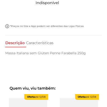
Indisponível
*Preços no Site e App podem ser diferentes das Lojas Físicas.
Descrição
Características
Massa Italiana sem Glúten Penne Farabella 250g
Quem viu, viu também:
Oferta
até
12/08
Oferta
até
12/08