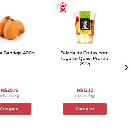
a Bandeja 400g
Salada de Frutas com
Iogurte Quasi Pronto
250g
R$
29
,
19
R$
12
,
12
R$
72
,
99
/kg
R$
48
,
49
/kg
Comprar
Comprar