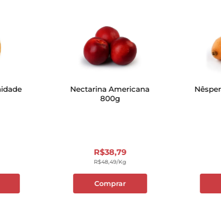
nidade
Nectarina Americana
Nêsper
800g
R$
38
,
79
R$
48
,
49
/kg
Comprar