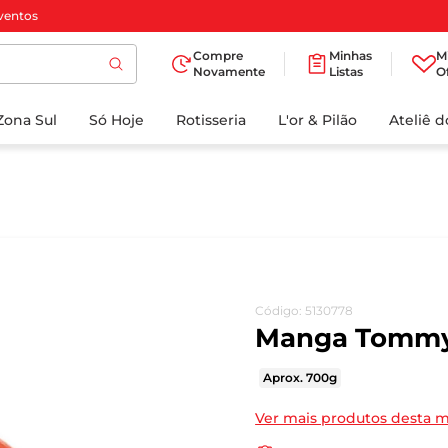
ventos
Compre
Minhas
M
Novamente
Listas
O
TERMOS MAIS
Zona Sul
Só Hoje
BUSCADOS
Rotisseria
L'or & Pilão
Ateliê 
1
º
cafe
2
º
papel higienico
3
º
iogurte
4
º
manteiga
5
º
azeite
Código
:
5130778
6
º
biscoito
Manga Tommy
7
º
detergente
Aprox. 700g
8
º
leite
Ver mais produtos desta 
9
º
chocolate