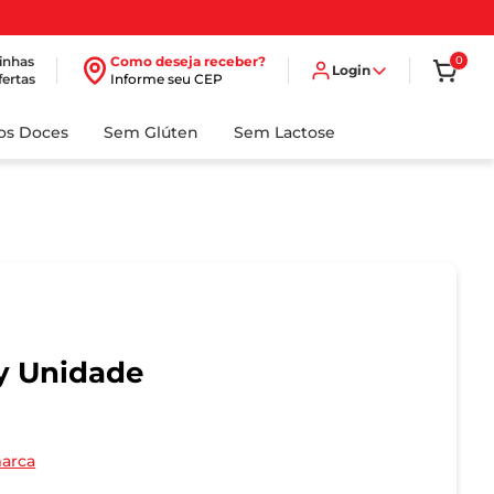
inhas
Como deseja receber?
0
Login
fertas
Informe seu CEP
dos Doces
Sem Glúten
Sem Lactose
 Unidade
marca