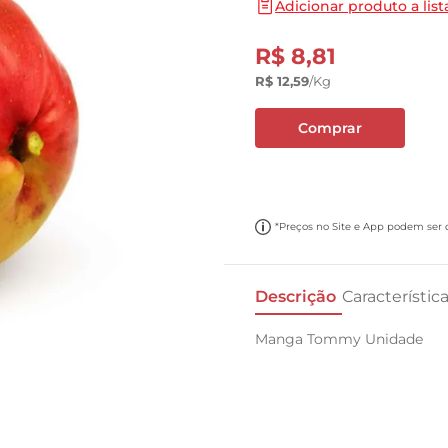
Adicionar produto a list
10
º
cebola
R$
8
,
81
R$
12
,
59
/kg
Comprar
*Preços no Site e App podem ser di
Descrição
Característic
Manga Tommy Unidade