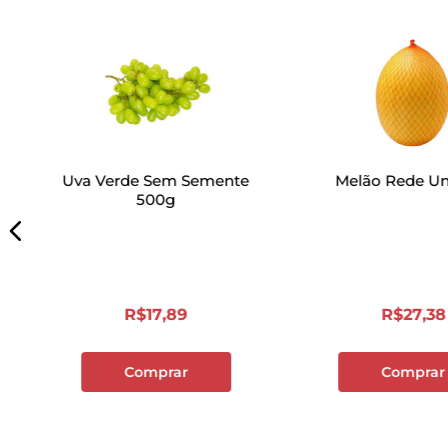
Uva Verde Sem Semente
Melão Rede U
500g
R$
17
,
89
R$
27
,
38
Comprar
Comprar