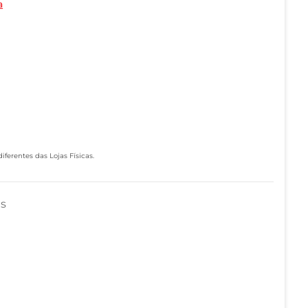
a
ferentes das Lojas Físicas.
as