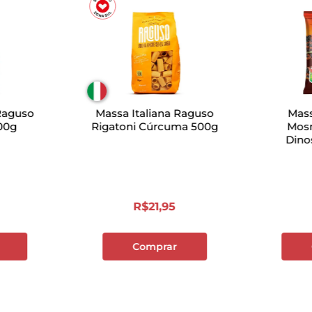
 Raguso
Massa Italiana Raguso
Mass
00g
Rigatoni Cúrcuma 500g
Mosm
Dino
R$
21
,
95
Comprar