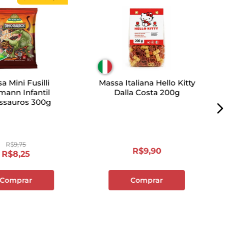
a Mini Fusilli
Massa Italiana Hello Kitty
ann Infantil
Dalla Costa 200g
ssauros 300g
R$
9
,
75
R$
9
,
90
R$
8
,
25
Comprar
Comprar