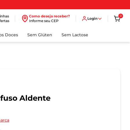
inhas
Como deseja receber?
0
Login
fertas
Informe seu CEP
dos Doces
Sem Glúten
Sem Lactose
fuso Aldente
marca