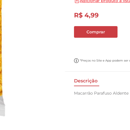
Adicionar produto a list
10
º
carne moida
R$
4
,
99
Comprar
*Preços no Site e App podem ser di
Descrição
Macarrão Parafuso Aldente