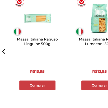
Massa Italiana Raguso
Massa Italiana
Linguine 500g
Lumaconi 5
R$
13
,
95
R$
13
,
95
Comprar
Comprar