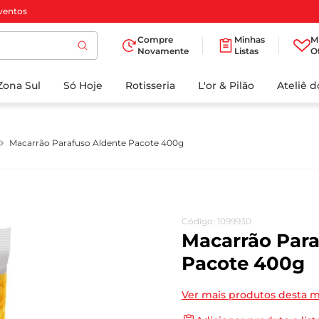
ventos
Compre
Minhas
M
Novamente
Listas
O
TERMOS MAIS
Zona Sul
Só Hoje
BUSCADOS
Rotisseria
L'or & Pilão
Ateliê 
1
º
cafe
2
º
iogurte
Macarrão Parafuso Aldente Pacote 400g
3
º
papel higienico
4
º
manteiga
5
º
azeite
Código
:
1099930
6
º
detergente
Macarrão Para
7
º
leite
Pacote 400g
8
º
biscoito
Ver mais produtos desta 
9
º
chocolate