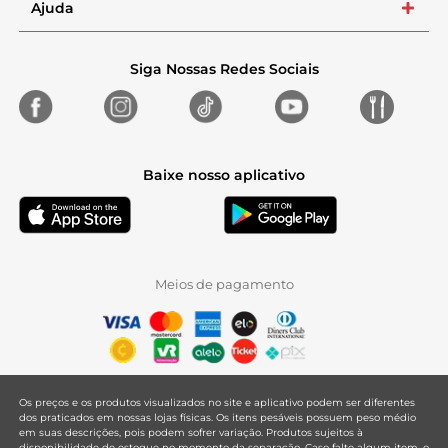
Ajuda
+
Siga Nossas Redes Sociais
Baixe nosso aplicativo
Meios de pagamento
Os preços e os produtos visualizados no site e aplicativo podem ser diferentes
dos praticados em nossas lojas físicas. Os itens pesáveis possuem peso médio
em suas descrições, pois podem sofrer variação. Produtos sujeitos à
disponibilidade de estoque no momento da separação. Caso falte algum item, o