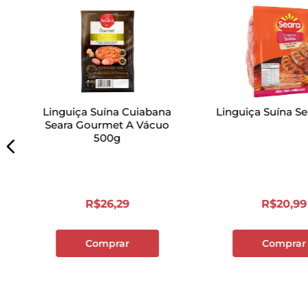
Linguiça Suína Cuiabana
Linguiça Suína S
Seara Gourmet A Vácuo
500g
R$
26
,
29
R$
20
,
99
Comprar
Comprar