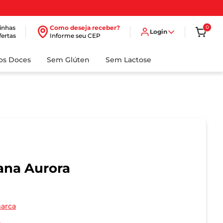
inhas
Como deseja receber?
0
Login
fertas
Informe seu CEP
dos Doces
Sem Glúten
Sem Lactose
ana Aurora
marca