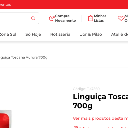
ventos
Compre
Minhas
M
Novamente
Listas
O
TERMOS MAIS
Zona Sul
Só Hoje
BUSCADOS
Rotisseria
L'or & Pilão
Ateliê 
1
º
cafe
2
º
iogurte
nguiça Toscana Aurora 700g
3
º
papel higienico
4
º
manteiga
5
º
azeite
Código
:
1147560
6
º
detergente
Linguiça Tosc
7
º
leite
700g
8
º
biscoito
Ver mais produtos desta 
9
º
chocolate