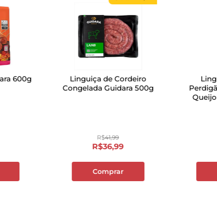
eara 600g
Linguiça de Cordeiro
Ling
Congelada Guidara 500g
Perdig
Queijo
R$
41
,
99
R$
36
,
99
Comprar