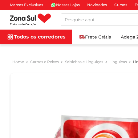
Marcas Exclusivas
Nossas Lojas
Novidades
Cursos
E
Pesquise aqui
Todos os corredores
Frete Grátis
Adega 
Carnes e Peixes
Salsichas e Linguiças
Linguiças
Li