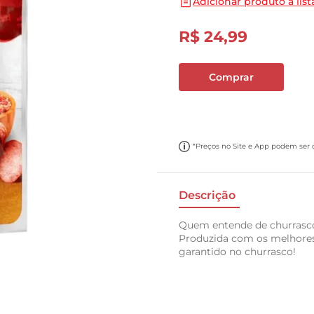
Adicionar produto a list
10
º
carne moida
R$
24
,
99
Comprar
*Preços no Site e App podem ser di
Descrição
Quem entende de churrasco 
Produzida com os melhores
garantido no churrasco!