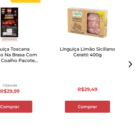
uiça Toscana
Linguiça Limão Siciliano
ão Na Brasa Com
Ceratti 400g
 Coalho Pacote
600g
R$
34
,
99
R$
29
,
49
R$
29
,
99
Comprar
Comprar