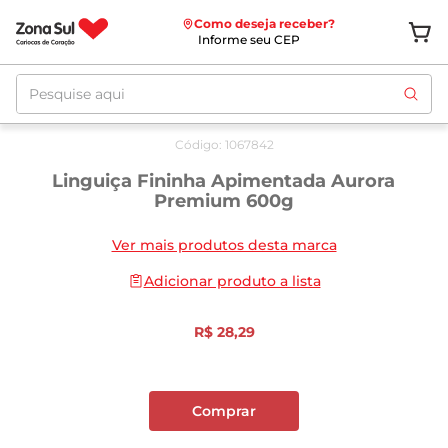
Como deseja receber?
Informe seu CEP
Pesquise aqui
Código
:
1067842
Linguiça Fininha Apimentada Aurora
Premium 600g
Ver mais produtos desta marca
Adicionar produto a lista
R$
28
,
29
Comprar