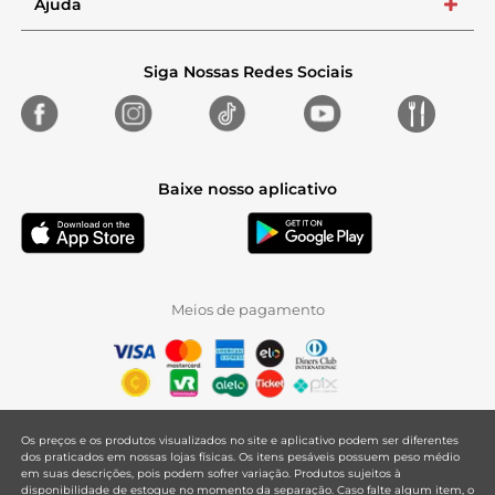
Ajuda
+
Siga Nossas Redes Sociais
Baixe nosso aplicativo
Meios de pagamento
Os preços e os produtos visualizados no site e aplicativo podem ser diferentes
dos praticados em nossas lojas físicas. Os itens pesáveis possuem peso médio
em suas descrições, pois podem sofrer variação. Produtos sujeitos à
disponibilidade de estoque no momento da separação. Caso falte algum item, o