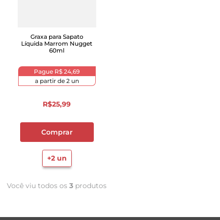
Graxa para Sapato
Líquida Marrom Nugget
60ml
Pague
R$ 24,69
a partir de
2
un
R$
25
,
99
Comprar
+
2
un
Você viu todos os
3
produtos