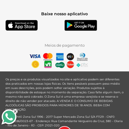
Baixe nosso aplicativo
Meios de pagamento
Os preços e os produtos visualizados no site e aplicativo podem ser diferentes
dos praticados em nossas lojas físicas. Os itens pesáveis possuem peso médio
em suas descrições, pois podem sofrer variação. Produtos sujeitos à
disponibilidade de estoque no momento da separação. Caso falte algum item, o
mesmo não será cobrado. O Zona Sul é uma empresa varejista e se reserva o
direito de não vender por atacado. A VENDA E O CONSUMO DE BEBIDAS
ALCOÓLICAS SÃO PROIBIDOS PARA MENORES DE 18 ANOS. BEBA COM
MODERAÇÃO.
Copyright© Zona Sul 1996 - 2017 Super Mercado Zona Sul S/A F1129 - CNPJ:
33.381.286/0023-67 - Endereço: Rua Comandante Vergueiro da Cruz, 380 - Olaria
- Rio de Janeiro - RJ - CEP: 21021-020