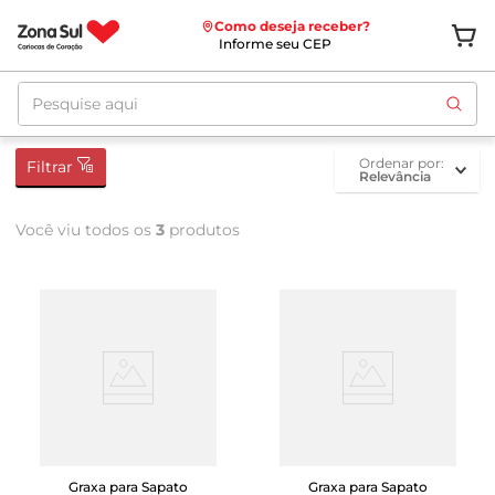
Como deseja receber?
Informe seu CEP
Pesquise aqui
ordenar por
Filtrar
Relevância
Você viu todos os
3
produtos
Graxa para Sapato
Graxa para Sapato