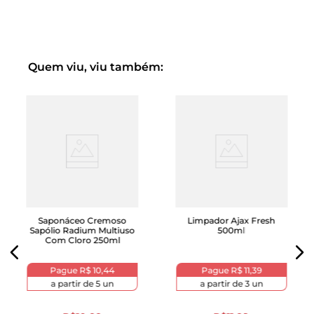
Quem viu, viu também:
Saponáceo Cremoso
Limpador Ajax Fresh
Sapólio Radium Multiuso
500ml
Com Cloro 250ml
Pague
R$ 10,44
Pague
R$ 11,39
a partir de
5
un
a partir de
3
un