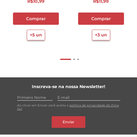
R$
10
,
99
R$
11
,
99
Comprar
Comprar
+
5
un
+
3
un
Inscreva-se na nossa Newsletter!
Ao clicar em Enviar você aceita a
política de privacidade do Zona
Sul
Enviar