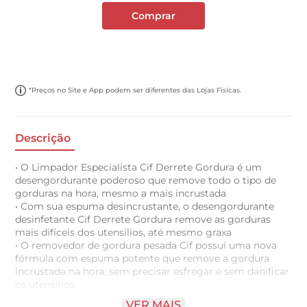
Comprar
*Preços no Site e App podem ser diferentes das Lojas Físicas.
Descrição
• O Limpador Especialista Cif Derrete Gordura é um
desengordurante poderoso que remove todo o tipo de
gorduras na hora, mesmo a mais incrustada
• Com sua espuma desincrustante, o desengordurante
desinfetante Cif Derrete Gordura remove as gorduras
mais difíceis dos utensílios, até mesmo graxa
• O removedor de gordura pesada Cif possui uma nova
fórmula com espuma potente que remove a gordura
incrustada na hora, sem precisar esfregar e sem danificar
os utensílios
• Cif se preocupa com a limpeza de sua casa e oferece
VER MAIS