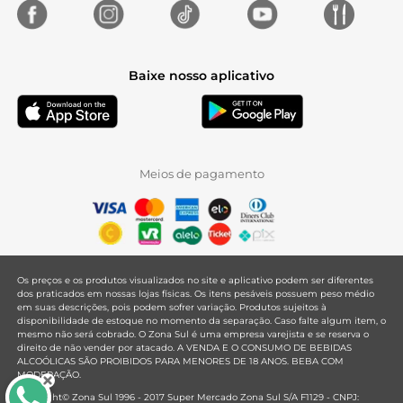
Baixe nosso aplicativo
Meios de pagamento
Os preços e os produtos visualizados no site e aplicativo podem ser diferentes
dos praticados em nossas lojas físicas. Os itens pesáveis possuem peso médio
em suas descrições, pois podem sofrer variação. Produtos sujeitos à
disponibilidade de estoque no momento da separação. Caso falte algum item, o
mesmo não será cobrado. O Zona Sul é uma empresa varejista e se reserva o
direito de não vender por atacado. A VENDA E O CONSUMO DE BEBIDAS
ALCOÓLICAS SÃO PROIBIDOS PARA MENORES DE 18 ANOS. BEBA COM
MODERAÇÃO.
Copyright© Zona Sul 1996 - 2017 Super Mercado Zona Sul S/A F1129 - CNPJ: