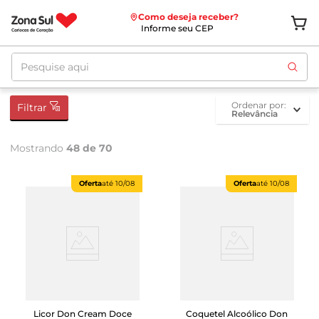
Como deseja receber?
Informe seu CEP
Pesquise aqui
ordenar por
Filtrar
Relevância
Mostrando
48 de 70
Oferta
até
10/08
Oferta
até
10/08
Licor Don Cream Doce
Coquetel Alcoólico Don