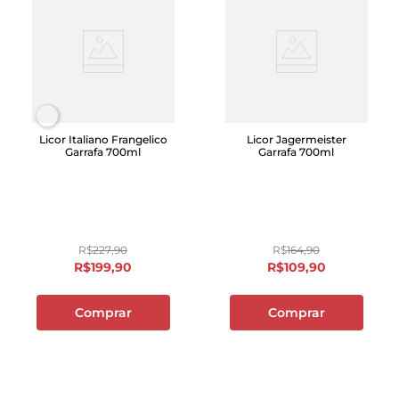
Licor Italiano Frangelico
Licor Jagermeister
Garrafa 700ml
Garrafa 700ml
R$
227
,
90
R$
164
,
90
R$
199
,
90
R$
109
,
90
Comprar
Comprar