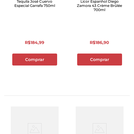
Tequila José Cuervo
Licor Espanhol Diego
Especial Garrafa 750ml
Zamora 43 Crème Brûlée
700ml
R$
184
,
99
R$
186
,
90
Comprar
Comprar