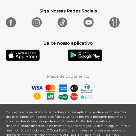
Siga Nossas Redes Sociais
Baixe nosso aplicativo
Meios de pagamento
Os preços e os produtos visualizados no site e aplicativo podem ser diferentes
dos praticados em nossas lojas físicas. Os itens pesáveis possuem peso médio
em suas descrições, pois podem sofrer variação. Produtos sujeitos à
disponibilidade de estoque no momento da separação. Caso falte algum item, o
mesmo não será cobrado. O Zona Sul é uma empresa varejista e se reserva o
direito de não vender por atacado. A VENDA E O CONSUMO DE BEBIDAS