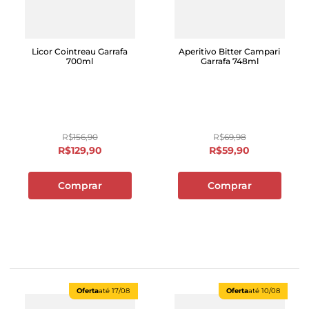
Licor Cointreau Garrafa
Aperitivo Bitter Campari
700ml
Garrafa 748ml
R$
156
,
90
R$
69
,
98
R$
129
,
90
R$
59
,
90
Comprar
Comprar
Oferta
até
17/08
Oferta
até
10/08