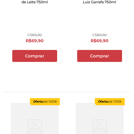
de Leite 750ml
Luiz Garrafa 750ml
R$
89
,
90
R$
89
,
90
R$
69
,
90
R$
69
,
90
Comprar
Comprar
Oferta
até
10/08
Oferta
até
17/08