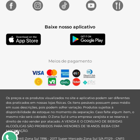
Baixe nosso aplicativo
Meios de pagamento
Os preços e os produtos visualizados no site e aplicativo podem ser diferentes
dos praticados em nossas lojas físicas. Os itens pesáveis possuem peso médio
em suas descrições, pois podem sofrer variação. Produtos sujeitos à
disponibilidade de estoque no momento da separação. Caso falte algum item, o
mesmo não será cobrado. O Zona Sul é uma empresa varejista e se reserva o
direito de não vender por atacado. A VENDA E O CONSUMO DE BEBIDAS
ALCOÓLICAS SÃO PROIBIDOS PARA MENORES DE 18 ANOS. BEBA COM
MODERAÇÃO.
Copyright© Zona Sul 1996 - 2017 Super Mercado Zona Sul S/A F1129 - CNPJ: