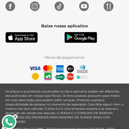
Baixe nosso aplicativo
Meios de pagamento
Os preços e os produtos visualizados no site e aplicativo podem ser diferentes
dos praticados em nossas lojas físicas. Os itens pesáveis possuem peso médio
em suas descrições, pois podem sofrer variação. Produtos sujeitos à
disponibilidade de estoque no momento da separação. Caso falte algum item, o
mesmo não será cobrado. O Zona Sul é uma empresa varejista e se reserva o
direito de não vender por atacado. A VENDA E O CONSUMO DE BEBIDAS
ALCOÓLICAS SÃO PROIBIDOS PARA MENORES DE 18 ANOS. BEBA COM
MODERAÇÃO.
Copyright© Zona Sul 1996 - 2017 Super Mercado Zona Sul S/A F1129 - CNPJ: