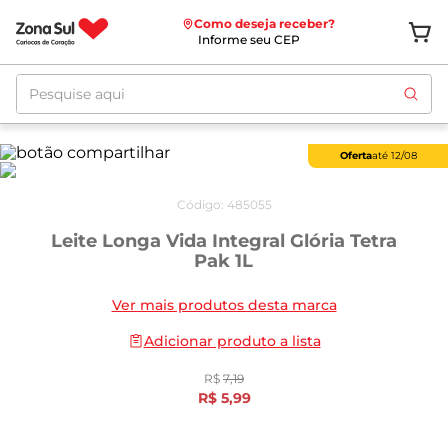
Como deseja receber?
Informe seu CEP
Pesquise aqui
Oferta
até
12/08
Código
:
485055
Leite Longa Vida Integral Glória Tetra
Pak 1L
Ver mais produtos desta marca
Adicionar produto a lista
R$
7
,
19
R$
5
,
99