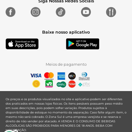
Siga Nossas Redes Sociais
Baixe nosso aplicativo
Meios de pagamento
Os preços e os produtos visualizados no site e aplicativo podem ser diferentes
dos praticados em nossas lojas físicas. Os itens pesáveis possuem peso médio
em suas descrições, pois podem sofrer variação. Produtos sujeitos à
disponibilidade de estoque no momento da separação. Caso falte algum item, o
mesmo não será cobrado. O Zona Sul é uma empresa varejista e se reserva o
direito de não vender por atacado. A VENDA E O CONSUMO DE BEBIDAS
ALCOÓLICAS SÃO PROIBIDOS PARA MENORES DE 18 ANOS. BEBA COM
MODERAÇÃO.