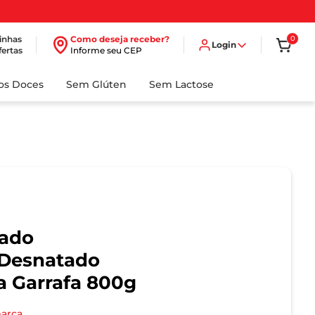
inhas
Como deseja receber?
0
Login
fertas
Informe seu CEP
dos Doces
Sem Glúten
Sem Lactose
tado
 Desnatado
a Garrafa 800g
marca