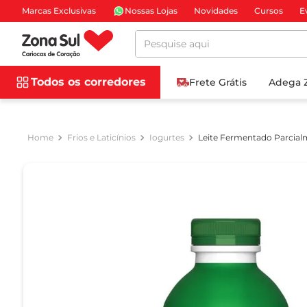
Marcas Exclusivas
Nossas Lojas
Novidades
Cursos
E
Pesquise aqui
Todos os corredores
Frete Grátis
Adega 
Frios e Laticínios
Iogurtes
Leite Fermentado Parcial