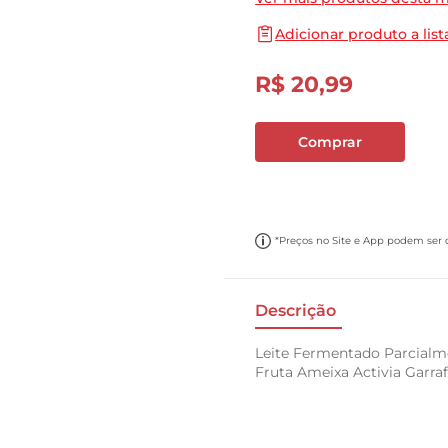
10
º
papel toalha
Adicionar produto a list
R$
20
,
99
Comprar
*Preços no Site e App podem ser di
Descrição
Leite Fermentado Parcialm
Fruta Ameixa Activia Garra