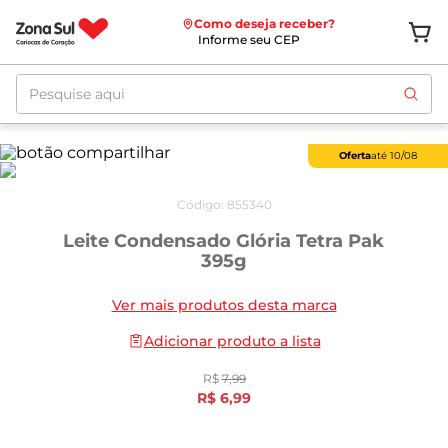
Como deseja receber?
Informe seu CEP
Pesquise aqui
Oferta
até
10/08
Código
:
855340
Leite Condensado Glória Tetra Pak
395g
Ver mais produtos desta marca
Adicionar produto a lista
R$
7
,
99
R$
6
,
99