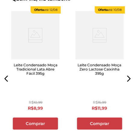
Oferta
até
12/08
Oferta
até
10/08
Leite Condensado Moça
Leite Condensado Moça
Tradicional Lata Abre
Zero Lactose Caixinha
Fácil 395g
395g
R$
10
,
99
R$
15
,
99
R$
8
,
99
R$
11
,
99
Comprar
Comprar