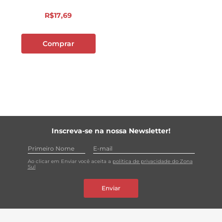
R$
17
,
69
Comprar
Inscreva-se na nossa Newsletter!
Ao clicar em Enviar você aceita a
política de privacidade do Zona
Sul
Enviar