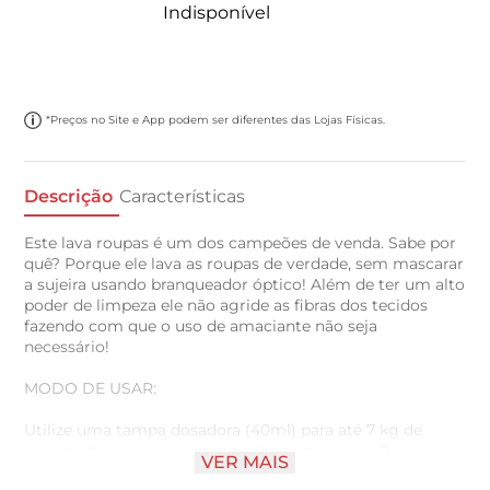
Indisponível
*Preços no Site e App podem ser diferentes das Lojas Físicas.
Descrição
Características
Este lava roupas é um dos campeões de venda. Sabe por
quê? Porque ele lava as roupas de verdade, sem mascarar
a sujeira usando branqueador óptico! Além de ter um alto
poder de limpeza ele não agride as fibras dos tecidos
fazendo com que o uso de amaciante não seja
necessário!
MODO DE USAR:
Utilize uma tampa dosadora (40ml) para até 7 kg de
roupa e despeje no dispenser da sua máquina. Para peças
VER MAIS
que estejam muito sujas acrescente 1 ou 2 colheres de