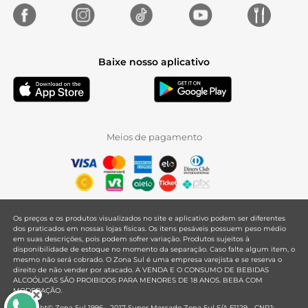
Baixe nosso aplicativo
Meios de pagamento
Os preços e os produtos visualizados no site e aplicativo podem ser diferentes
dos praticados em nossas lojas físicas. Os itens pesáveis possuem peso médio
em suas descrições, pois podem sofrer variação. Produtos sujeitos à
disponibilidade de estoque no momento da separação. Caso falte algum item, o
mesmo não será cobrado. O Zona Sul é uma empresa varejista e se reserva o
direito de não vender por atacado. A VENDA E O CONSUMO DE BEBIDAS
ALCOÓLICAS SÃO PROIBIDOS PARA MENORES DE 18 ANOS. BEBA COM
MODERAÇÃO.
Copyright© Zona Sul 1996 - 2017 Super Mercado Zona Sul S/A F1129 - CNPJ: