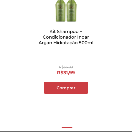
Kit Shampoo +
Condicionador Inoar
Argan Hidratação 500ml
R$
36
,
99
R$
31
,
99
Comprar