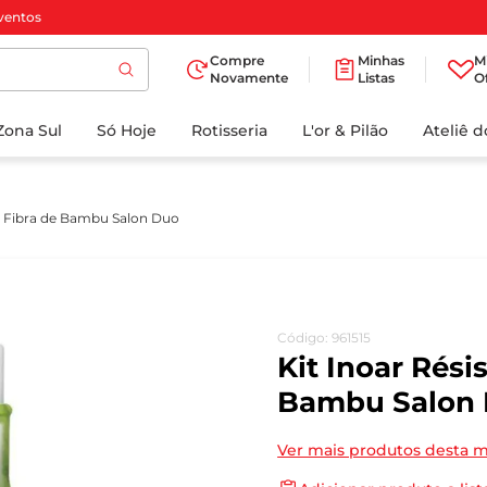
ventos
Compre
Minhas
M
Novamente
Listas
O
TERMOS MAIS
Zona Sul
Só Hoje
BUSCADOS
Rotisseria
L'or & Pilão
Ateliê 
1
º
cafe
2
º
iogurte
ce Fibra de Bambu Salon Duo
3
º
papel higienico
4
º
manteiga
5
º
azeite
Código
:
961515
6
º
detergente
Kit Inoar Rési
7
º
leite
Bambu Salon
8
º
biscoito
Ver mais produtos desta 
9
º
chocolate