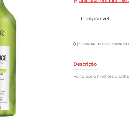
Adicionar produto a list
10
º
carne moida
Indisponível
*Preços no Site e App podem ser di
Descrição
Fortalece e melhora o brilho