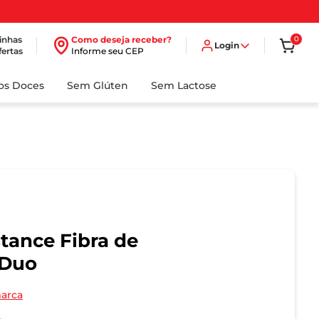
inhas
Como deseja receber?
0
Login
fertas
Informe seu CEP
dos Doces
Sem Glúten
Sem Lactose
stance Fibra de
 Duo
marca