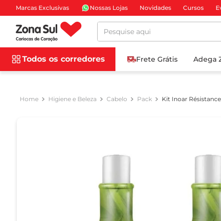
Marcas Exclusivas
Nossas Lojas
Novidades
Cursos
E
Pesquise aqui
Todos os corredores
Frete Grátis
Adega 
Higiene e Beleza
Cabelo
Pack
Kit Inoar Résistan