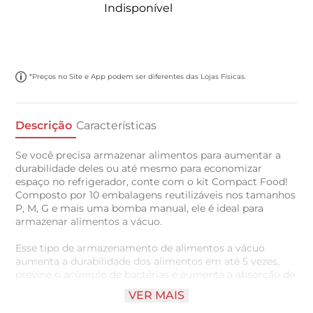
Indisponível
*Preços no Site e App podem ser diferentes das Lojas Físicas.
Descrição
Características
Se você precisa armazenar alimentos para aumentar a
durabilidade deles ou até mesmo para economizar
espaço no refrigerador, conte com o kit Compact Food!
Composto por 10 embalagens reutilizáveis nos tamanhos
P, M, G e mais uma bomba manual, ele é ideal para
armazenar alimentos a vácuo.
Esse tipo de armazenamento de alimentos a vácuo
aumenta a durabilidade dos alimentos em até 5 vezes,
previne o acúmulo de bactérias e aumenta a absorção de
tempero dos alimentos, deixando-os ainda mais
VER MAIS
saborosos.