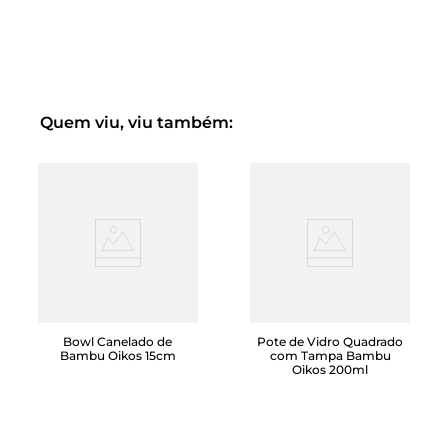
Kit composto por:
5 embalagens P - 21cm largura x 22cm comprimento
3 embalagens M - 26cm largura x 28cm comprimento
Quem viu, viu também:
2 embalagens G - 30cm largura x 34cm comprimento
1 Bomba Manual
Bowl Canelado de
Pote de Vidro Quadrado
Bambu Oikos 15cm
com Tampa Bambu
Oikos 200ml