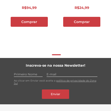
R$
94
,
99
R$
24
,
99
Comprar
Comprar
Inscreva-se na nossa Newsletter!
Ao clicar em Enviar você aceita a
política de privacidade do Zona
Sul
Enviar