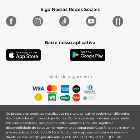
Siga Nossas Redes Sociais
Baixe nosso aplicativo
Meios de pagamento
Os preços e os produtos visualizados no site e aplicativo podem ser diferentes
dos praticados em nossas lojas físicas. Os itens pesáveis possuem peso médio
em suas descrições, pois podem sofrer variação. Produtos sujeitos à
disponibilidade de estoque no momento da separação. Caso falte algum item, o
mesmo não será cobrado. O Zona Sul é uma empresa varejista e se reserva o
direito de não vender por atacado. A VENDA E O CONSUMO DE BEBIDAS