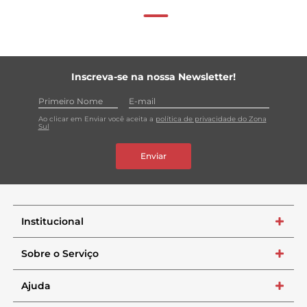
Inscreva-se na nossa Newsletter!
Ao clicar em Enviar você aceita a
política de privacidade do Zona
Sul
Enviar
Institucional
+
Sobre o Serviço
+
Ajuda
+