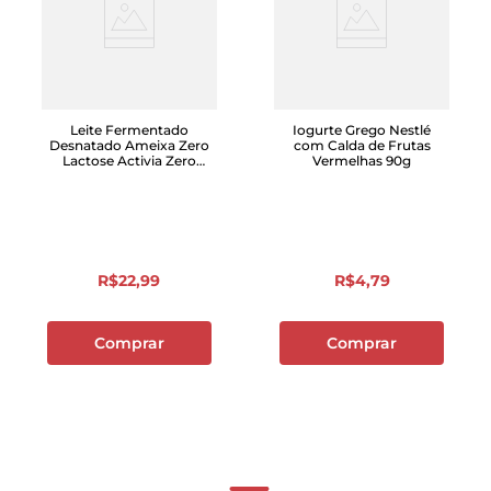
Leite Fermentado
Iogurte Grego Nestlé
Desnatado Ameixa Zero
com Calda de Frutas
Lactose Activia Zero
Vermelhas 90g
Garrafa 800g
R$
22
,
99
R$
4
,
79
Comprar
Comprar