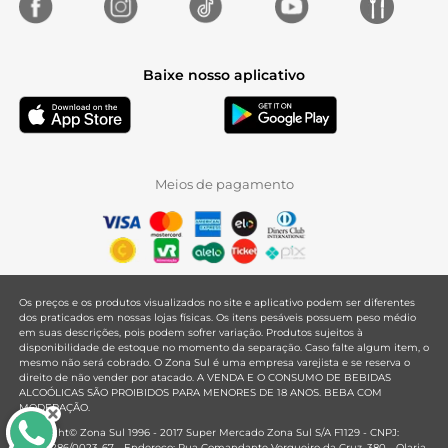
Baixe nosso aplicativo
Meios de pagamento
Os preços e os produtos visualizados no site e aplicativo podem ser diferentes
dos praticados em nossas lojas físicas. Os itens pesáveis possuem peso médio
em suas descrições, pois podem sofrer variação. Produtos sujeitos à
disponibilidade de estoque no momento da separação. Caso falte algum item, o
mesmo não será cobrado. O Zona Sul é uma empresa varejista e se reserva o
direito de não vender por atacado. A VENDA E O CONSUMO DE BEBIDAS
ALCOÓLICAS SÃO PROIBIDOS PARA MENORES DE 18 ANOS. BEBA COM
MODERAÇÃO.
Copyright© Zona Sul 1996 - 2017 Super Mercado Zona Sul S/A F1129 - CNPJ:
33.381.286/0023-67 - Endereço: Rua Comandante Vergueiro da Cruz, 380 - Olaria