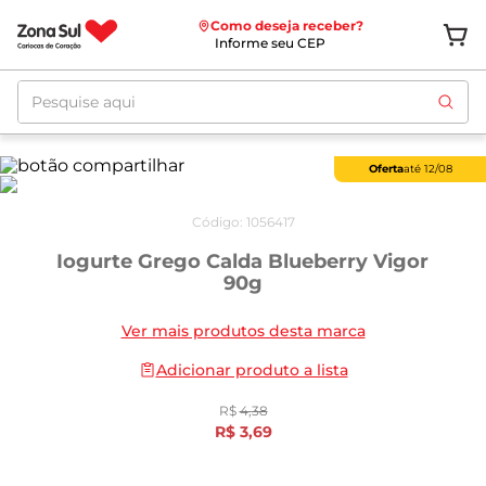
Como deseja receber?
Informe seu CEP
Pesquise aqui
Oferta
até
12/08
Código
:
1056417
Iogurte Grego Calda Blueberry Vigor
90g
Ver mais produtos desta marca
Adicionar produto a lista
R$
4
,
38
R$
3
,
69