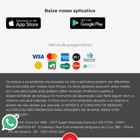
Baixe nosso aplicativo
Meios de pagamento
Os preços e os produtos visualizados no site e aplicativo podem ser diferentes
dos praticados em nossas lojas físicas. Os itens pesáveis possuem peso médio
em suas descrições, pois podem sofrer variação. Produtos sujeitos à
disponibilidade de estoque no momento da separação. Caso falte algum item, o
mesmo não será cobrado. O Zona Sul é uma empresa varejista e se reserva o
direito de não vender por atacado. A VENDA E O CONSUMO DE BEBIDAS
ALCOÓLICAS SÃO PROIBIDOS PARA MENORES DE 18 ANOS. BEBA COM
MODERAÇÃO.
Copyright© Zona Sul 1996 - 2017 Super Mercado Zona Sul S/A F1129 - CNPJ:
33.381.286/0023-67 - Endereço: Rua Comandante Vergueiro da Cruz, 380 - Olaria
- Rio de Janeiro - RJ - CEP: 21021-020
Mantido por