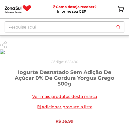
Como deseja receber?
Informe seu CEP
Pesquise aqui
Código
:
855480
Iogurte Desnatado Sem Adição De
Açúcar 0% De Gordura Yorgus Grego
500g
Ver mais produtos desta marca
Adicionar produto a lista
R$
36
,
99